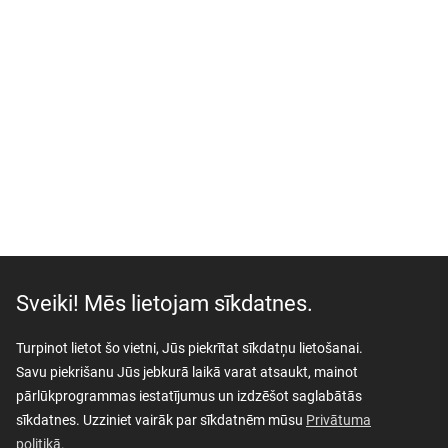
Sveiki! Mēs lietojam sīkdatnes.
Turpinot lietot šo vietni, Jūs piekrītat sīkdatņu lietošanai.
Savu piekrišanu Jūs jebkurā laikā varat atsaukt, mainot
pārlūkprogrammas iestatījumus un izdzēšot saglabātās
sīkdatnes. Uzziniet vairāk par sīkdatnēm mūsu
Privātuma
politikā.