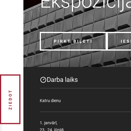
Ekspozīcij
PIRKT BIĻETI
IE
Darba laiks
ZIEDOT
Katru dienu
1. janvārī,
23., 24. jūnijā,