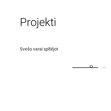
Projekti
Svešo varai spītējot