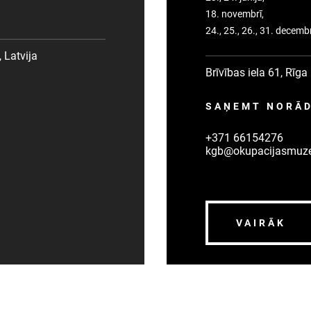
18. novembrī,
24., 25., 26., 31. decemb
 Latvija
Brīvības iela 61, Rīga
SAŅEMT NORĀ
+371 66154276
kgb@okupacijasmuzej
VAIRĀK