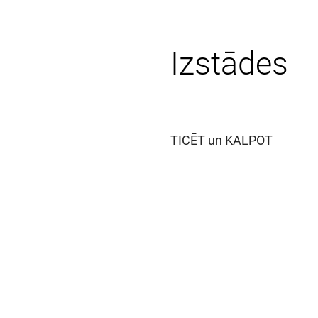
Izstādes
Militārais mantojums
TICĒT un KALPOT