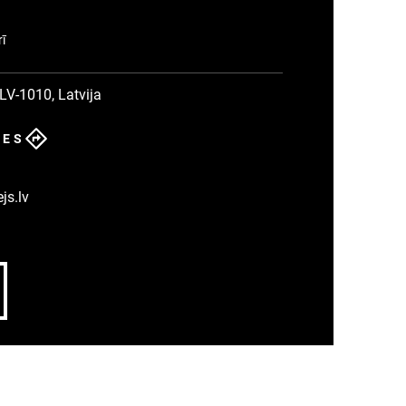
rī
 LV-1010, Latvija
DES
s.lv