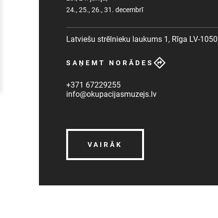
24., 25., 26., 31. decembrī
Latviešu strēlnieku laukums 1, Rīga LV-1050,
SAŅEMT NORĀDES
+371 67229255
info@okupacijasmuzejs.lv
VAIRĀK