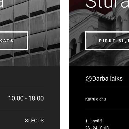
a
Stūr
SKATS
PIRKT BIĻ
Darba laiks
10.00 - 18.00
Katru dienu
SLĒGTS
1. janvārī,
23., 24. jūnijā,