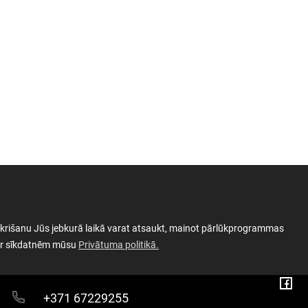
 piekrišanu Jūs jebkurā laikā varat atsaukt, mainot pārlūkprogrammas
Latviešu strēlnieku laukums 1, Rīga LV-
Sek
par sīkdatnēm mūsu
Privātuma politikā.
1050, Latvija
+371 67229255