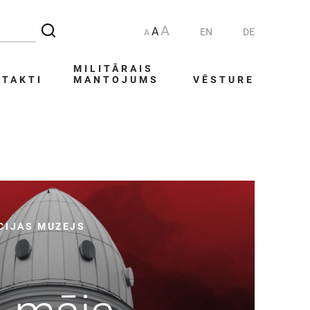
A
A
EN
DE
A
MILITĀRAIS
TAKTI
MANTOJUMS
VĒSTURE
CIJAS MUZEJS