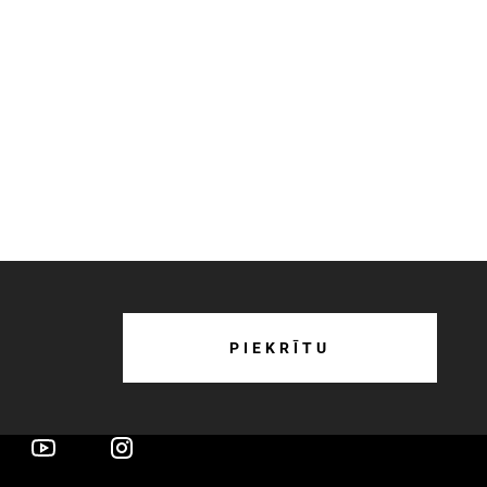
PIEKRĪTU
o mums