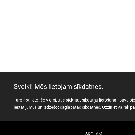
Sveiki! Mēs lietojam sīkdatnes.
Turpinot lietot šo vietni, Jūs piekrītat sīkdatņu lietošanai. Savu
AKTUALITĀTES
iestatījumus un izdzēšot saglabātās sīkdatnes. Uzziniet vairāk 
PAR MUZEJU
SKOLĀM