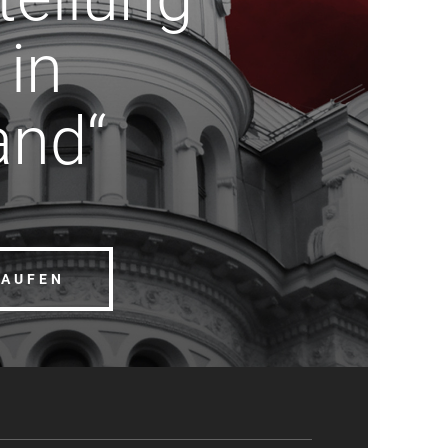
 in
and“
KAUFEN