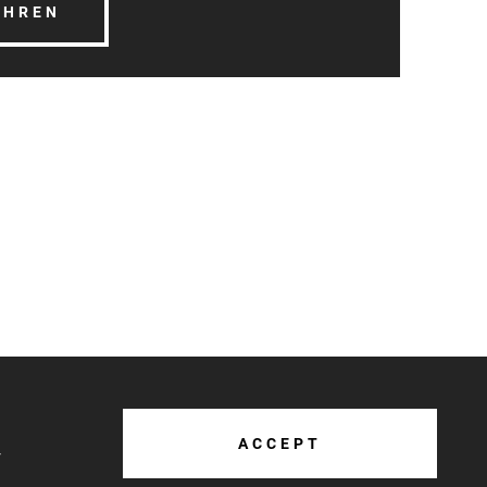
AHREN
ACCEPT
r
ow us