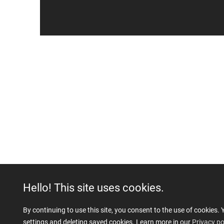
Hello! This site uses cookies.
By continuing to use this site, you consent to the use of cookie
ÜBER UNS
settings and deleting saved cookies. Learn more in our
Privacy po