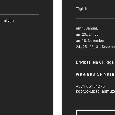
Täglich
 Latvija
am 1. Januar,
am 23., 24. Juni
am 18. November
24., 25., 26., 31. Dezemb
Brīvības iela 61, Rīga
WEGBESCHREI
+371 66154276
kgb@okupacijasmuzej