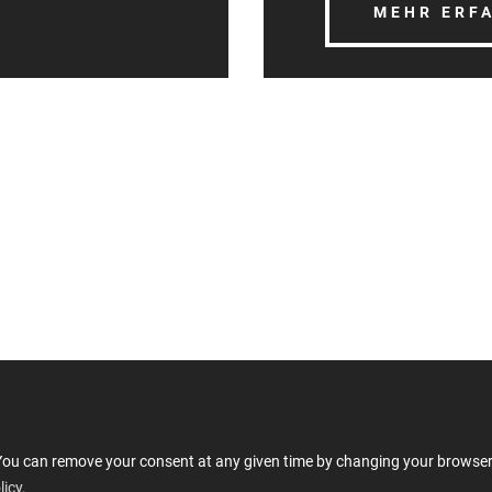
MEHR ERF
s. You can remove your consent at any given time by changing your browse
Latviešu strēlnieku laukums 1, Rīga LV-
Foll
licy.