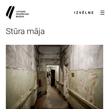
IZVĒLNE
Stūra māja
AKTUALITĀTES
PAR MUZEJU