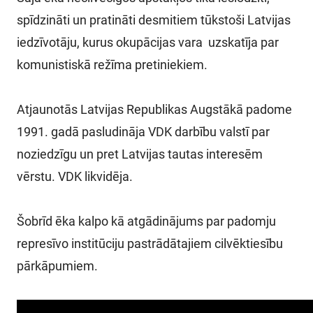
spīdzināti un pratināti desmitiem tūkstoši Latvijas
iedzīvotāju, kurus okupācijas vara uzskatīja par
komunistiskā režīma pretiniekiem.
Atjaunotās Latvijas Republikas Augstākā padome
1991. gadā pasludināja VDK darbību valstī par
noziedzīgu un pret Latvijas tautas interesēm
vērstu. VDK likvidēja.
Šobrīd ēka kalpo kā atgādinājums par padomju
represīvo institūciju pastrādātajiem cilvēktiesību
pārkāpumiem.