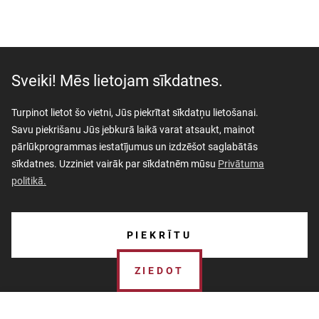
Sveiki! Mēs lietojam sīkdatnes.
Turpinot lietot šo vietni, Jūs piekrītat sīkdatņu lietošanai.
Savu piekrišanu Jūs jebkurā laikā varat atsaukt, mainot
pārlūkprogrammas iestatījumus un izdzēšot saglabātās
sīkdatnes. Uzziniet vairāk par sīkdatnēm mūsu
Privātuma
politikā.
AKTUALITĀTES
PIEKRĪTU
PAR MUZEJU
ZIEDOT
SKOLĀM
MUZEJA VEIKALS