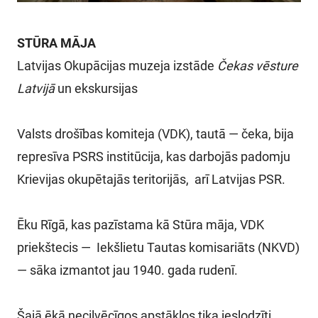
SKOLĀM
STŪRA MĀJA
MUZEJA VEIKALS
Latvijas Okupācijas muzeja izstāde
Čekas vēsture
Latvijā
un ekskursijas
KONTAKTI
Valsts drošības komiteja (VDK), tautā — čeka, bija
MILITĀRAIS MANTOJUMS
represīva PSRS institūcija, kas darbojās padomju
Krievijas okupētajās teritorijās, arī Latvijas PSR.
VĒSTURE
Ēku Rīgā, kas pazīstama kā Stūra māja, VDK
priekštecis — Iekšlietu Tautas komisariāts (NKVD)
— sāka izmantot jau 1940. gada rudenī.
Šajā ēkā necilvēcīgos apstākļos tika ieslodzīti,