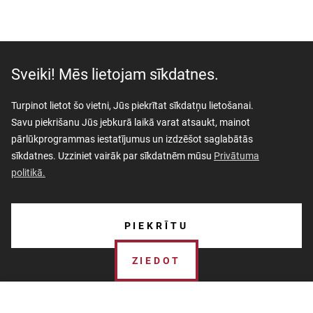
Sveiki! Mēs lietojam sīkdatnes.
Turpinot lietot šo vietni, Jūs piekrītat sīkdatņu lietošanai.
Savu piekrišanu Jūs jebkurā laikā varat atsaukt, mainot
pārlūkprogrammas iestatījumus un izdzēšot saglabātās
sīkdatnes. Uzziniet vairāk par sīkdatnēm mūsu
Privātuma
politikā.
AKTUALITĀTES
PIEKRĪTU
PAR MUZEJU
ZIEDOT
SKOLĀM
MUZEJA VEIKALS