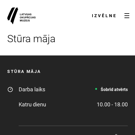
IZVĒLNE
Stūra māja
STŪRA MĀJA
Darba laiks
Šobrīd atvērts
AKTUALITĀTES
Katru dienu
10.00 - 18.00
PAR MUZEJU