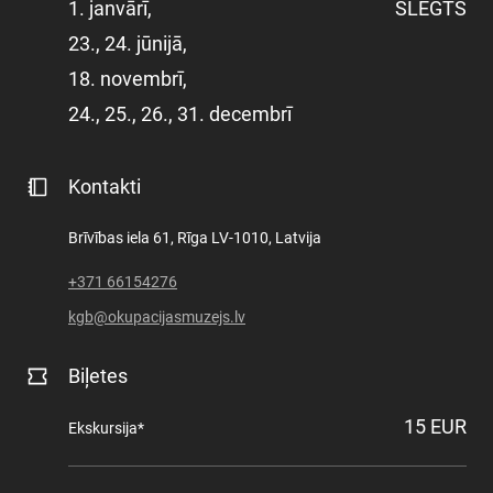
SKOLĀM
1. janvārī,
SLĒGTS
23., 24. jūnijā,
MUZEJA VEIKALS
18. novembrī,
24., 25., 26., 31. decembrī
KONTAKTI
Kontakti
MILITĀRAIS MANTOJUMS
Brīvības iela 61, Rīga LV-1010, Latvija
+371 66154276
VĒSTURE
kgb@okupacijasmuzejs.lv
Biļetes
15 EUR
Ekskursija*