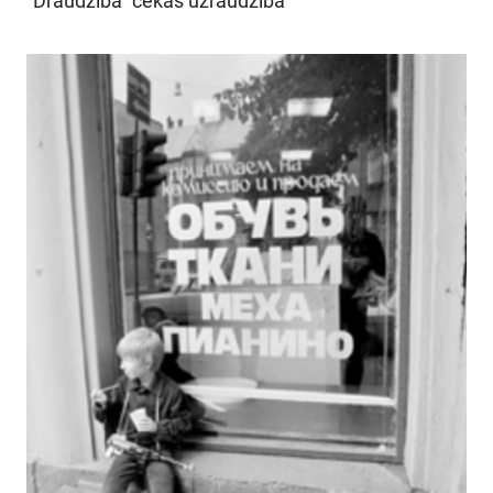
"Draudzība" čekas uzraudzībā