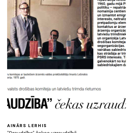
SKOLĀM
MUZEJA VEIKALS
KONTAKTI
MILITĀRAIS MANTOJUMS
VĒSTURE
AINĀRS LERHIS