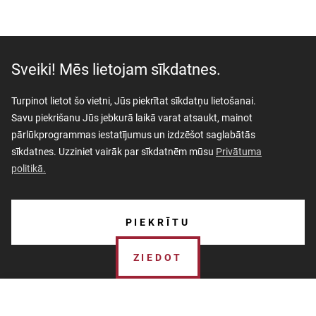
Sveiki! Mēs lietojam sīkdatnes.
Turpinot lietot šo vietni, Jūs piekrītat sīkdatņu lietošanai.
Savu piekrišanu Jūs jebkurā laikā varat atsaukt, mainot
pārlūkprogrammas iestatījumus un izdzēšot saglabātās
sīkdatnes. Uzziniet vairāk par sīkdatnēm mūsu
Privātuma
politikā.
AKTUALITĀTES
PIEKRĪTU
PAR MUZEJU
ZIEDOT
SKOLĀM
MUZEJA VEIKALS