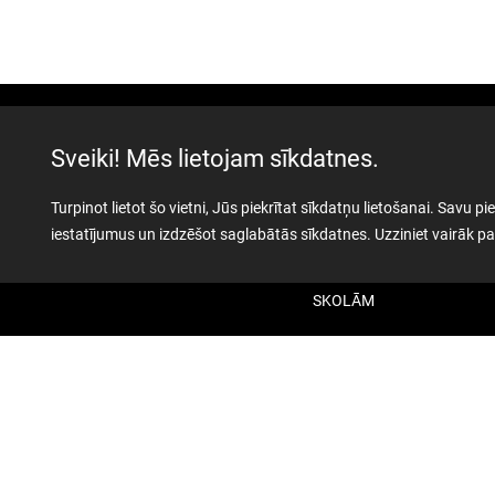
Sveiki! Mēs lietojam sīkdatnes.
AKTUALITĀTES
Turpinot lietot šo vietni, Jūs piekrītat sīkdatņu lietošanai. Savu
iestatījumus un izdzēšot saglabātās sīkdatnes. Uzziniet vairāk 
PAR MUZEJU
SKOLĀM
MUZEJA VEIKALS
KONTAKTI
MILITĀRAIS
MANTOJUMS