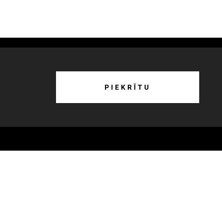
o mums
PIEKRĪTU