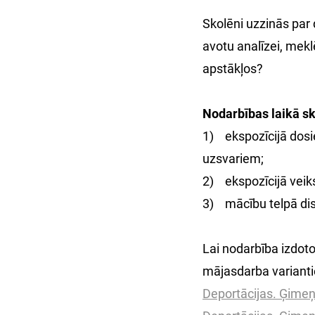
Skolēni uzzinās par
avotu analīzei, mekl
apstākļos?
Nodarbības laikā sk
1) ekspozīcijā dosie
uzsvariem;
2) ekspozīcijā veik
3) mācību telpā di
Lai nodarbība izdoto
mājasdarba variant
Deportācijas. Ģimeņu