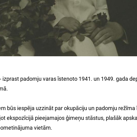
- izprast padomju varas īstenoto 1941. un 1949. gada depo
umā.
em būs iespēja uzzināt par okupāciju un padomju režīma
ot ekspozīcijā pieejamajos ģimeņu stāstus, plašāk apskat
 nometinājuma vietām.