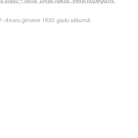
 stāsti – filma “Divas naktis. Viens noziegums”
8 - Aivaru ģimene 1930. gadu sākumā.