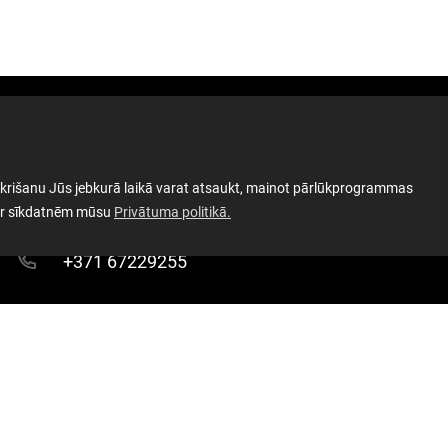
Latviešu strēlnieku laukums 1, Rīga LV-
Sek
 piekrišanu Jūs jebkurā laikā varat atsaukt, mainot pārlūkprogrammas
1050, Latvija
par sīkdatnēm mūsu
Privātuma politikā.
+371 67229255
info@okupacijasmuzejs.lv