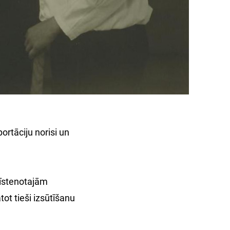
rtāciju norisi un
 īstenotajām
ot tieši izsūtīšanu