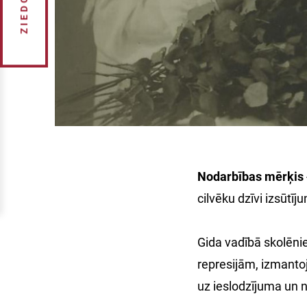
ZIEDOT
Nodarbības mērķis
cilvēku dzīvi izsūtīj
Gida vadībā skolēni
represijām, izmantoj
uz ieslodzījuma un