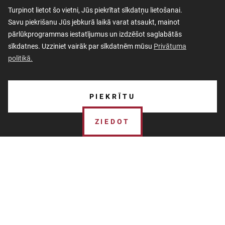
Turpinot lietot šo vietni, Jūs piekrītat sīkdatņu lietošanai.
Savu piekrišanu Jūs jebkurā laikā varat atsaukt, mainot
pārlūkprogrammas iestatījumus un izdzēšot saglabātās
sīkdatnes. Uzziniet vairāk par sīkdatnēm mūsu
Privātuma
politikā.
AKTUALITĀTES
PIEKRĪTU
PAR MUZEJU
ZIEDOT
SKOLĀM
MUZEJA VEIKALS
Ziedot Muzejam
KONTAKTI
Katrs ziedojums ir Muzeja darbības dzinējspēks, kas ļauj
MILITĀRAIS MANTOJUMS
Muzejam strādāt un izglītot cilvēkus no visas pasaules.
Esam pateicīgi katram ziedotājam un aizcinām ikvienu