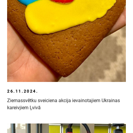
SKOLĀM
MUZEJA VEIKALS
KONTAKTI
MILITĀRAIS MANTOJUMS
VĒSTURE
26.11.2024.
Ziemassvētku sveiciena akcija ievainotajiem Ukrainas
kareivjiem Ļvivā