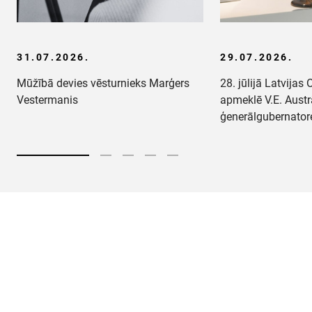
31.07.2026.
29.07.2026.
Mūžībā devies vēsturnieks Marģers
28. jūlijā Latvija
Vestermanis
apmeklē V.E. Austr
ģenerālgubernato