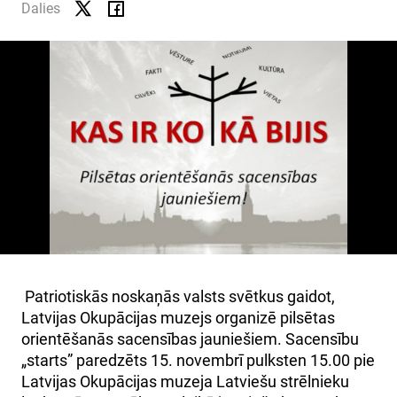
SKOLĀM
Dalies
MUZEJA VEIKALS
KONTAKTI
MILITĀRAIS MANTOJUMS
VĒSTURE
Patriotiskās noskaņās valsts svētkus gaidot,
Latvijas Okupācijas muzejs organizē pilsētas
orientēšanās sacensības jauniešiem. Sacensību
„starts” paredzēts 15. novembrī pulksten 15.00 pie
Latvijas Okupācijas muzeja Latviešu strēlnieku