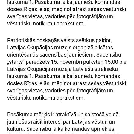
laukumā 1. Pasākuma laikā jauniešu komandas
dosies Rīgas ielās, mēģinot atrast sešas vēsturiski
svarīgas vietas, vadoties pēc fotogrāfijām un
vēsturisku notikumu aprakstiem.
Patriotiskās noskaņās valsts svētkus gaidot,
Latvijas Okupācijas muzejs organizē pilsētas
orientēšanās sacensības jauniešiem. Sacensību
„starts” paredzēts 15. novembrī pulksten 15.00 pie
Latvijas Okupācijas muzeja Latviešu strēlnieku
laukumā 1. Pasākuma laikā jauniešu komandas
dosies Rīgas ielās, mēģinot atrast sešas vēsturiski
svarīgas vietas, vadoties pēc fotogrāfijām un
vēsturisku notikumu aprakstiem.
Pasākuma mērķis ir atraktīvā un saistošā veidā
jauniešos raisīt interesi par Latvijas vēsturi un
kultūru. Sacensību laikā komandas apmeklēs