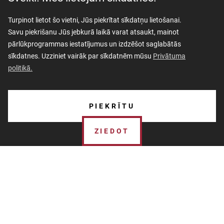
Turpinot lietot šo vietni, Jūs piekrītat sīkdatņu lietošanai.
Savu piekrišanu Jūs jebkurā laikā varat atsaukt, mainot
pārlūkprogrammas iestatījumus un izdzēšot saglabātās
sīkdatnes. Uzziniet vairāk par sīkdatnēm mūsu
Privātuma
politikā.
AKTUALITĀTES
PIEKRĪTU
PAR MUZEJU
ZIEDOT
SKOLĀM
MUZEJA VEIKALS
Ziedot Muzejam
KONTAKTI
MILITĀRAIS MANTOJUMS
Katrs ziedojums ir Muzeja darbības dzinējspēks, kas ļauj
Muzejam strādāt un izglītot cilvēkus no visas pasaules.