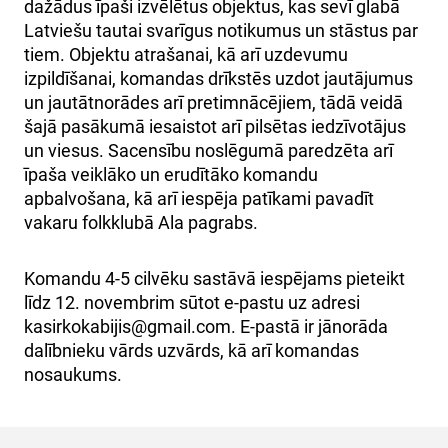
dažādus īpaši izvēlētus objektus, kas sevī glabā
Latviešu tautai svarīgus notikumus un stāstus par
tiem. Objektu atrašanai, kā arī uzdevumu
izpildīšanai, komandas drīkstēs uzdot jautājumus
un jautātnorādes arī pretimnācējiem, tādā veidā
šajā pasākumā iesaistot arī pilsētas iedzīvotājus
un viesus. Sacensību noslēgumā paredzēta arī
īpaša veiklāko un erudītāko komandu
apbalvošana, kā arī iespēja patīkami pavadīt
vakaru folkklubā Ala pagrabs.
Komandu 4-5 cilvēku sastāvā iespējams pieteikt
līdz 12. novembrim sūtot e-pastu uz adresi
kasirkokabijis@gmail.com
. E-pastā ir jānorāda
dalībnieku vārds uzvārds, kā arī komandas
nosaukums.