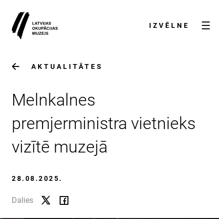
IZVĒLNE
AKTUALITĀTES
Melnkalnes
premjerministra vietnieks
vizītē muzejā
AKTUALITĀTES
28.08.2025.
PAR MUZEJU
Dalies