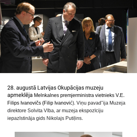
SKOLĀM
MUZEJA VEIKALS
KONTAKTI
MILITĀRAIS MANTOJUMS
VĒSTURE
28. augustā Latvijas Okupācijas muzeju
apmeklēja
Melnkalnes premjerministra vietnieks V.E.
Filips Ivanovičs (Filip Ivanovi
ć). Viņu pavad''ija Muzeja
direktore Solvita Vība, ar muzeja ekspozīciju
iepazīstināja gids Nikolajs Putiļins.