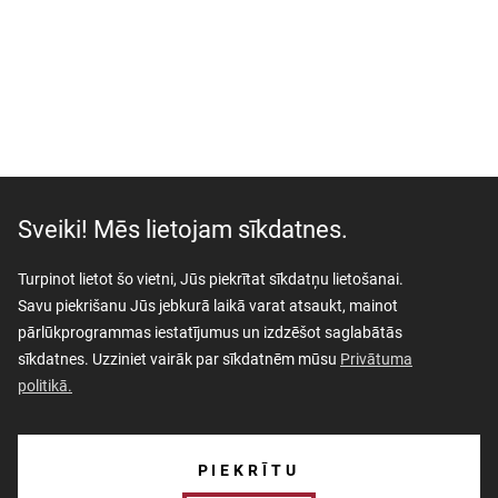
Sveiki! Mēs lietojam sīkdatnes.
Turpinot lietot šo vietni, Jūs piekrītat sīkdatņu lietošanai.
Savu piekrišanu Jūs jebkurā laikā varat atsaukt, mainot
pārlūkprogrammas iestatījumus un izdzēšot saglabātās
sīkdatnes. Uzziniet vairāk par sīkdatnēm mūsu
Privātuma
politikā.
AKTUALITĀTES
PIEKRĪTU
PAR MUZEJU