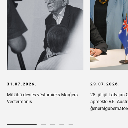
31.07.2026.
29.07.2026.
Mūžībā devies vēsturnieks Marģers
28. jūlijā Latvija
Vestermanis
apmeklē V.E. Austr
ģenerālgubernato