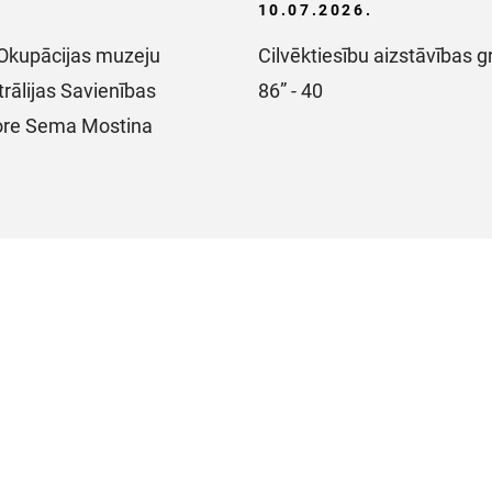
10.07.2026.
s Okupācijas muzeju
Cilvēktiesību aizstāvības gr
rālijas Savienības
86” - 40
ore Sema Mostina