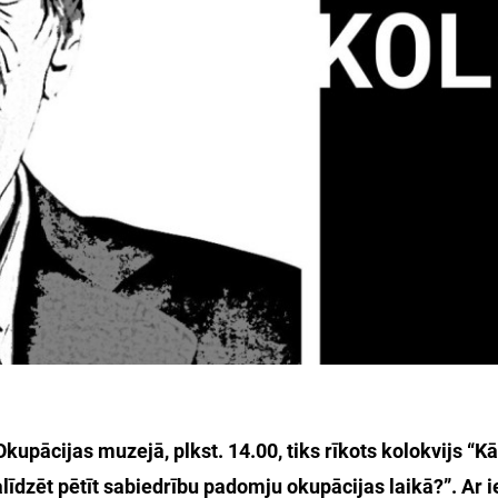
 Okupācijas muzejā, plkst. 14.00, tiks rīkots kolokvijs “K
īdzēt pētīt sabiedrību padomju okupācijas laikā?”. Ar 