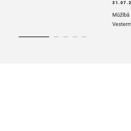
31.07.
Mūžībā 
Vester