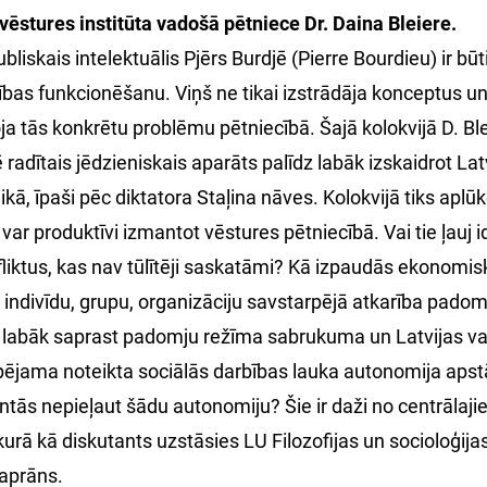
vēstures institūta vadošā pētniece Dr. Daina Bleiere.
liskais intelektuālis Pjērs Burdjē (Pierre Bourdieu) ir būt
bas funkcionēšanu. Viņš ne tikai izstrādāja konceptus 
toja tās konkrētu problēmu pētniecībā. Šajā kolokvijā D. Bl
ē radītais jēdzieniskais aparāts palīdz labāk izskaidrot La
kā, īpaši pēc diktatora Staļina nāves. Kolokvijā tiks aplūk
var produktīvi izmantot vēstures pētniecībā. Vai tie ļauj 
fliktus, kas nav tūlītēji saskatāmi? Kā izpaudās ekonomis
 indivīdu, grupu, organizāciju savstarpējā atkarība pado
z labāk saprast padomju režīma sabrukuma un Latvijas va
spējama noteikta sociālās darbības lauka autonomija apst
entās nepieļaut šādu autonomiju? Šie ir daži no centrālaj
ā, kurā kā diskutants uzstāsies LU Filozofijas un socioloģija
Kaprāns.