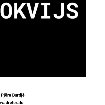
ā Pjēra Burdjē
ievadreferātu