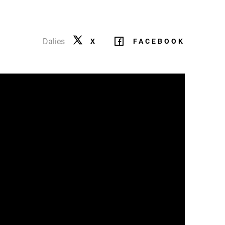
Dalies
X
FACEBOOK