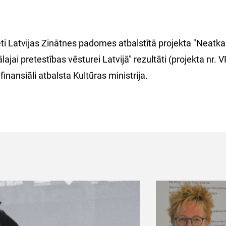
ēti Latvijas Zinātnes padomes atbalstītā projekta "Neatka
lajai pretestības vēsturei Latvijā" rezultāti (projekta n
 finansiāli atbalsta Kultūras ministrija.