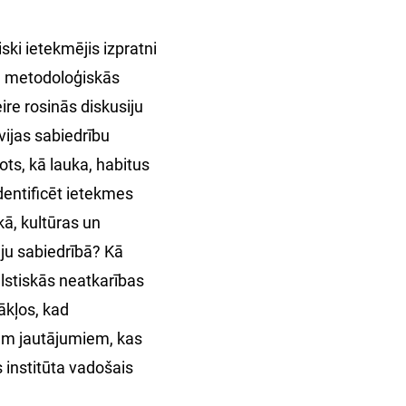
iski ietekmējis izpratni
un metodoloģiskās
eire rosinās diskusiju
tvijas sabiedrību
ots, kā lauka, habitus
identificēt ietekmes
kā, kultūras un
mju sabiedrībā? Kā
lstiskās neatkarības
ākļos, kad
iem jautājumiem, kas
s institūta vadošais