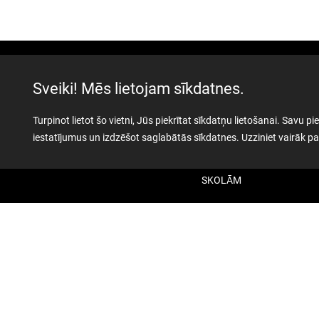
Sveiki! Mēs lietojam sīkdatnes.
AKTUALITĀTES
Turpinot lietot šo vietni, Jūs piekrītat sīkdatņu lietošanai. Savu
iestatījumus un izdzēšot saglabātās sīkdatnes. Uzziniet vairāk 
PAR MUZEJU
SKOLĀM
MUZEJA VEIKALS
KONTAKTI
MILITĀRAIS
MANTOJUMS