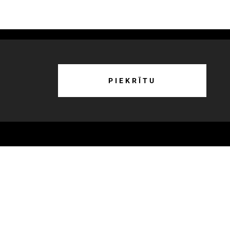
o mums
PIEKRĪTU