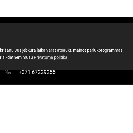
Latviešu strēlnieku laukums 1, Rīga LV-
Sek
 piekrišanu Jūs jebkurā laikā varat atsaukt, mainot pārlūkprogrammas
1050, Latvija
par sīkdatnēm mūsu
Privātuma politikā.
+371 67229255
info@okupacijasmuzejs.lv