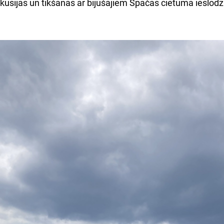
skusijas un tikšanās ar bijušajiem Spačas cietumā ieslodz