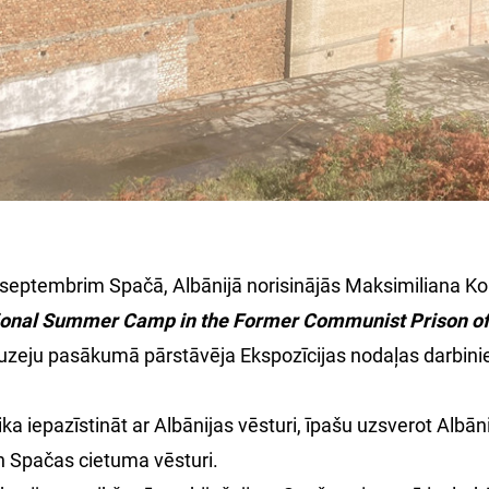
 septembrim Spačā, Albānijā norisinājās Maksimiliana Kol
tional Summer Camp in the Former Communist Prison o
uzeju pasākumā pārstāvēja Ekspozīcijas nodaļas darbin
ka iepazīstināt ar Albānijas vēsturi, īpašu uzsverot Albā
 Spačas cietuma vēsturi.