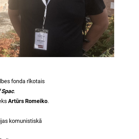
bes fonda rīkotais
f Spac
.
ieks
Artūrs Romeiko
.
nijas komunistiskā