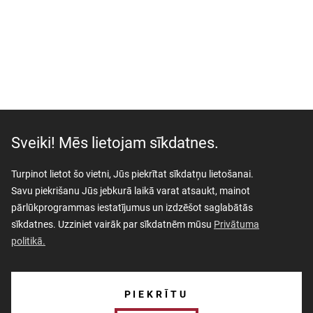
Sveiki! Mēs lietojam sīkdatnes.
Turpinot lietot šo vietni, Jūs piekrītat sīkdatņu lietošanai.
Savu piekrišanu Jūs jebkurā laikā varat atsaukt, mainot
pārlūkprogrammas iestatījumus un izdzēšot saglabātās
sīkdatnes. Uzziniet vairāk par sīkdatnēm mūsu
Privātuma
politikā.
AKTUALITĀTES
PIEKRĪTU
PAR MUZEJU