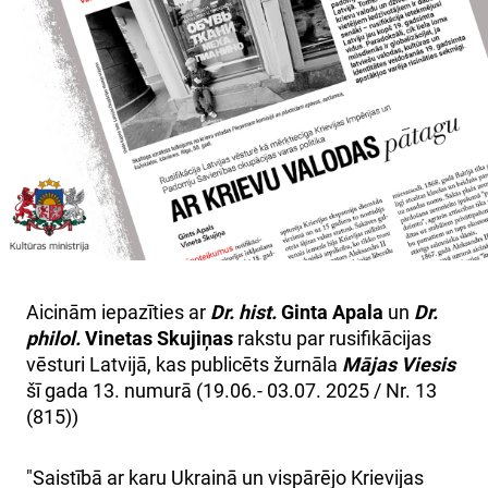
SKOLĀM
MUZEJA VEIKALS
KONTAKTI
MILITĀRAIS MANTOJUMS
VĒSTURE
Aicinām iepazīties ar
Dr. hist.
Ginta Apala
un
Dr.
philol.
Vinetas Skujiņas
rakstu par rusifikācijas
vēsturi Latvijā, kas publicēts žurnāla
Mājas Viesis
šī gada 13. numurā (19.06.- 03.07. 2025 / Nr. 13
(815))
"Saistībā ar karu Ukrainā un vispārējo Krievijas