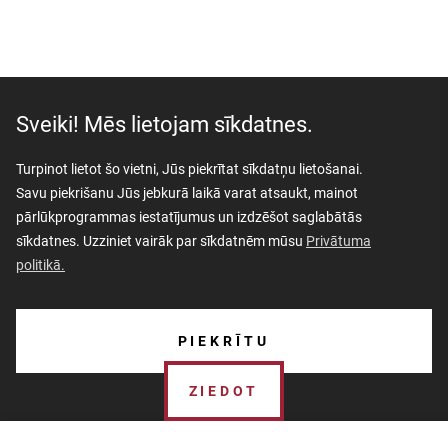
Sveiki! Mēs lietojam sīkdatnes.
Turpinot lietot šo vietni, Jūs piekrītat sīkdatņu lietošanai.
Savu piekrišanu Jūs jebkurā laikā varat atsaukt, mainot
pārlūkprogrammas iestatījumus un izdzēšot saglabātās
sīkdatnes. Uzziniet vairāk par sīkdatnēm mūsu
Privātuma
politikā.
AKTUALITĀTES
PIEKRĪTU
PAR MUZEJU
ZIEDOT
SKOLĀM
MUZEJA VEIKALS