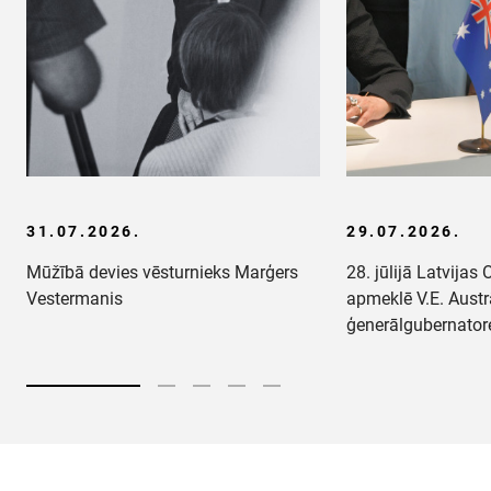
31.07.2026.
29.07.2026.
Mūžībā devies vēsturnieks Marģers
28. jūlijā Latvija
Vestermanis
apmeklē V.E. Austr
ģenerālgubernato