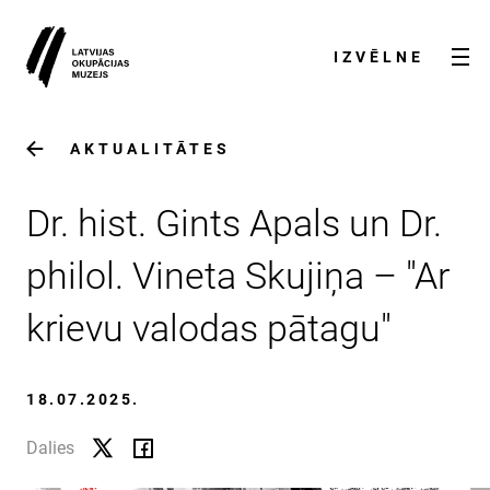
IZVĒLNE
AKTUALITĀTES
Dr. hist. Gints Apals un Dr.
philol. Vineta Skujiņa – "Ar
krievu valodas pātagu"
AKTUALITĀTES
18.07.2025.
PAR MUZEJU
Dalies