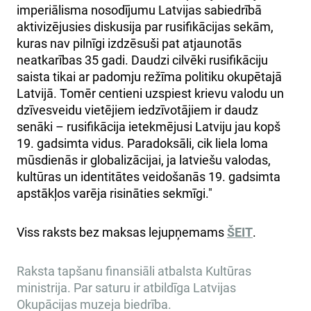
imperiālisma nosodījumu Latvijas sabiedrībā
aktivizējusies diskusija par rusifikācijas sekām,
kuras nav pilnīgi izdzēsuši pat atjaunotās
neatkarības 35 gadi. Daudzi cilvēki rusifikāciju
saista tikai ar padomju režīma politiku okupētajā
Latvijā. Tomēr centieni uzspiest krievu valodu un
dzīvesveidu vietējiem iedzīvotājiem ir daudz
senāki – rusifikācija ietekmējusi Latviju jau kopš
19. gadsimta vidus. Paradoksāli, cik liela loma
mūsdienās ir globalizācijai, ja latviešu valodas,
kultūras un identitātes veidošanās 19. gadsimta
apstākļos varēja risināties sekmīgi."
Viss raksts bez maksas lejupņemams
ŠEIT
.
Raksta tapšanu finansiāli atbalsta Kultūras
ministrija. Par saturu ir atbildīga Latvijas
Okupācijas muzeja biedrība.